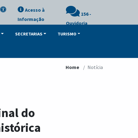
Acesso à
156 -
Informação
Ouvidoria
SECRETARIAS
TURISMO
Home
Notícia
inal do
istórica