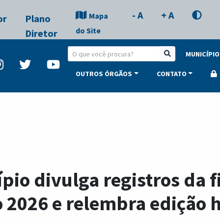
- A
+ A
Mapa
or
Plano
do Site
Diretor
MUNICÍPIO
OUTROS ÓRGÃOS
CONTATO
pio divulga registros da f
 2026 e relembra edição h