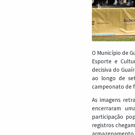
O Município de Gu
Esporte e Cultu
decisiva do Guaí
ao longo de se
campeonato de f
As imagens ret
encerraram uma 
participação po
registros chegam
armazenamento d