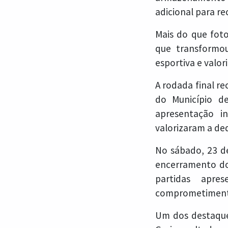
adicional para r
Mais do que foto
que transformo
esportiva e valor
A rodada final r
do Município d
apresentação in
valorizaram a de
No sábado, 23 d
encerramento do 
partidas apre
comprometimento
Um dos destaques