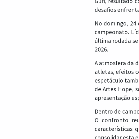
Guri, resultado 
desafios enfrent
No domingo, 24 
campeonato. Líde
última rodada se
2026.
A atmosfera da d
atletas, efeitos 
espetáculo també
de Artes Hope, 
apresentação esp
Dentro de campo,
O confronto reu
características
consolidar esta e