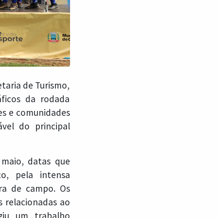
etaria de Turismo,
áficos da rodada
res e comunidades
el do principal
maio, datas que
co, pela intensa
ora de campo. Os
s relacionadas ao
igiu um trabalho