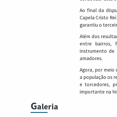
Ao final da disp
Capela Cristo Re
garantiu o tercei
Além dos resulta
entre bairros,
instrumento de i
amadores.
Agora, por meio 
a população os r
e torcedores, p
importante na hi
G
aleria