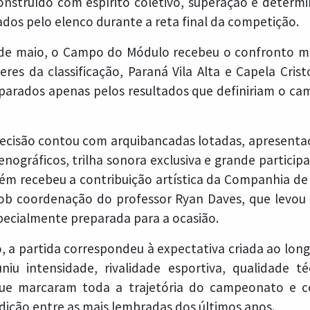
construído com espírito coletivo, superação e determ
ados pelo elenco durante a reta final da competição.
de maio, o Campo do Módulo recebeu o confronto m
res da classificação, Paraná Vila Alta e Capela Cris
parados apenas pelos resultados que definiriam o c
ecisão contou com arquibancadas lotadas, apresentaç
cenográficos, trilha sonora exclusiva e grande particip
m recebeu a contribuição artística da Companhia d
sob coordenação do professor Ryan Daves, que levo
ecialmente preparada para a ocasião.
 a partida correspondeu à expectativa criada ao lon
niu intensidade, rivalidade esportiva, qualidade t
 que marcaram toda a trajetória do campeonato e c
dição entre as mais lembradas dos últimos anos.