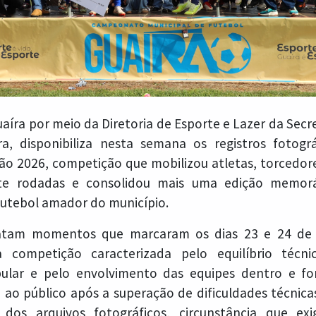
aíra por meio da Diretoria de Esporte e Lazer da Secr
ra, disponibiliza nesta semana os registros fotogr
rão 2026, competição que mobilizou atletas, torcedo
te rodadas e consolidou mais uma edição memoráv
utebol amador do município.
ratam momentos que marcaram os dias 23 e 24 de 
competição caracterizada pelo equilíbrio técni
pular e pelo envolvimento das equipes dentro e f
 ao público após a superação de dificuldades técnica
os arquivos fotográficos, circunstância que ex