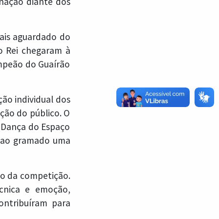
inação diante dos
ais aguardado do
to Rei chegaram à
ampeão do Guaírão
ão individual dos
ação do público. O
e Dança do Espaço
u ao gramado uma
go da competição.
écnica e emoção,
ontribuíram para