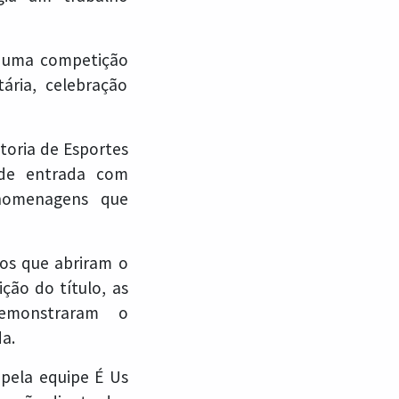
de uma competição
ria, celebração
toria de Esportes
 de entrada com
e homenagens que
os que abriram o
ção do título, as
demonstraram o
a.
 pela equipe É Us