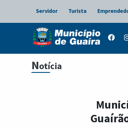
Servidor
Turista
Emprended
N
otícia
Municí
Guaírão