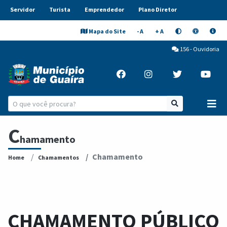
Servidor
Turista
Emprendedor
Plano Diretor
Mapa do Site
- A
+ A
156 - Ouvidoria
C
hamamento
Chamamento
Home
Chamamentos
CHAMAMENTO PÚBLICO