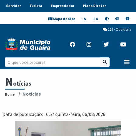
Servidor
Turista
Emprendedor
Plano Diretor
Mapa do Site
- A
+ A
156 - Ouvidoria
N
otícias
Notícias
Home
Data de publicação: 16:57 quinta-feira, 06/08/2026