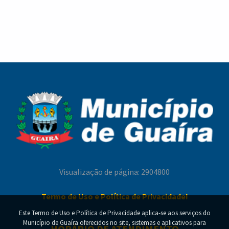
Visualização de página: 2904800
Termo de Uso e Política de Privacidade!
Este Termo de Uso e Política de Privacidade aplica-se aos serviços do
Município de Guaíra oferecidos no site, sistemas e aplicativos para
HORÁRIO DE ATENDIMENTO