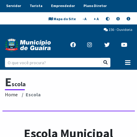
Servidor
Turista
Emprendedor
Plano Diretor
Mapa do Site
- A
+ A
156 - Ouvidoria
E
scola
Home
Escola
Escola Municipal