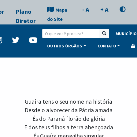
- A
+ A
Mapa
or
Plano
do Site
Diretor
MUNICÍPIO
OUTROS ÓRGÃOS
CONTATO
Guaíra tens o seu nome na história
Desde o alvorecer da Pátria amada
És do Paraná florão de glória
E dos teus filhos a terra abençoada
És Guaíra maravilha singular