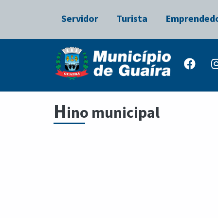
Servidor
Turista
Emprended
H
ino municipal