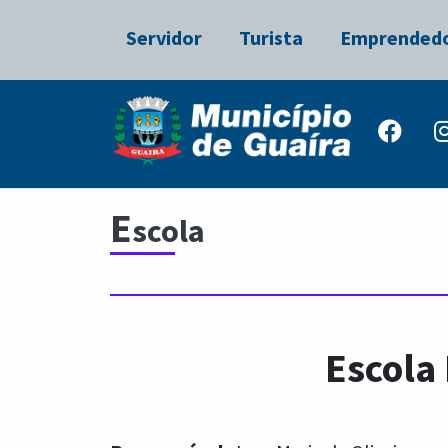
Servidor
Turista
Emprended
E
scola
Escola 