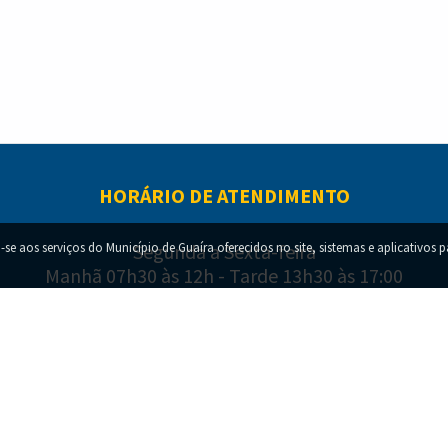
HORÁRIO DE ATENDIMENTO
-se aos serviços do Município de Guaíra oferecidos no site, sistemas e aplicativos 
Segunda a Sexta-feira
Manhã 07h30 às 12h - Tarde 13h30 às 17:00
right © 2022-
2026
SECRETARIA DE TECNOLOGIA E SISTEMAS DA INFORM
Todos os direitos reservados.