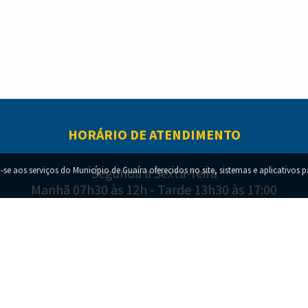
HORÁRIO DE ATENDIMENTO
-se aos serviços do Município de Guaíra oferecidos no site, sistemas e aplicativos 
Segunda a Sexta-feira
Manhã 07h30 às 12h - Tarde 13h30 às 17:00
right © 2022-
2026
SECRETARIA DE TECNOLOGIA E SISTEMAS DA INFORM
Todos os direitos reservados.