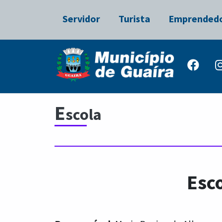
Servidor
Turista
Emprended
E
scola
Esc