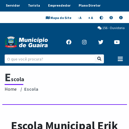
Servidor
Turista
Emprendedor
Plano Diretor
Mapa do Site
- A
+ A
156 - Ouvidoria
E
scola
Home
Escola
Escola Municipal Erik