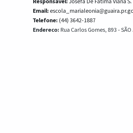
Responsável:
Josefa De Fátima Viana S.
Email:
escola_marialeonia@guaira.pr.go
Telefone:
(44) 3642-1887
Endereco:
Rua Carlos Gomes, 893 - SÃO