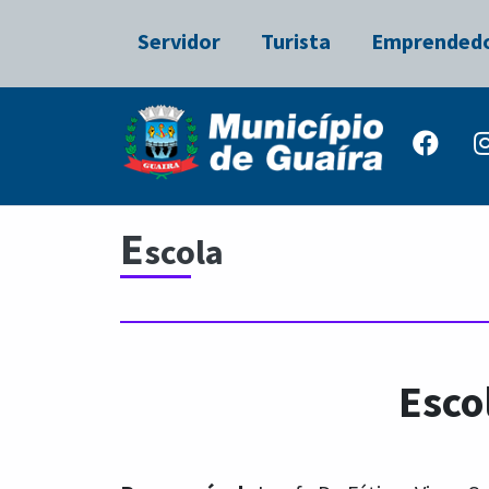
Servidor
Turista
Emprended
E
scola
Esco