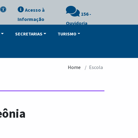
Acesso à
156 -
Informação
Ouvidoria
SECRETARIAS
TURISMO
Home
Escola
eônia