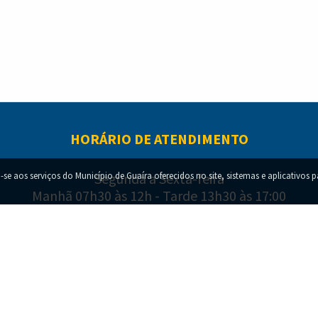
HORÁRIO DE ATENDIMENTO
-se aos serviços do Município de Guaíra oferecidos no site, sistemas e aplicativos 
Segunda a Sexta-feira
Manhã 07h30 às 12h - Tarde 13h30 às 17:00
right © 2022-
2026
SECRETARIA DE TECNOLOGIA E SISTEMAS DA INFORM
Todos os direitos reservados.