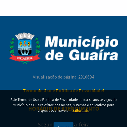
Melhor Idade celebra o Dia dos Pais com
Campanha Nacional de Multivacinação reforça a
confraternização, cultura e fortalecimento de
importância da atualização da carteira de
vínculos em Guaíra
vacinação em Guaíra
Visualização de página: 2910694
Termo de Uso e Política de Privacidade!
Este Termo de Uso e Política de Privacidade aplica-se aos serviços do
Município de Guaíra oferecidos no site, sistemas e aplicativos para
HORÁRIO DE ATENDIMENTO
Diretoria de Limpeza Pública conclui mais uma
dispositivos móveis.
.
Saiba mais
etapa da recolha de entulhos em Guaíra
Segunda a Sexta-feira