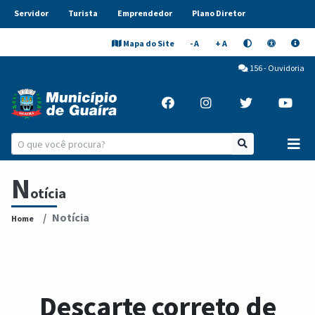
Servidor
Turista
Emprendedor
Plano Diretor
Mapa do Site
- A
+ A
156 - Ouvidoria
N
otícia
Notícia
Home
Descarte correto de