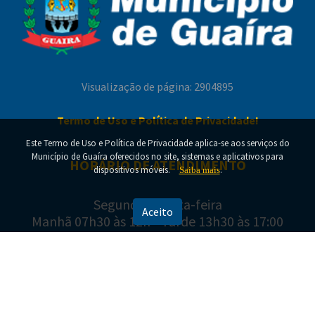
regularizar identificação biométrica para
valoriza servidores e cooperados
garantir continuidade dos benefícios
Visualização de página: 2904895
Termo de Uso e Política de Privacidade!
Este Termo de Uso e Política de Privacidade aplica-se aos serviços do
Município de Guaíra oferecidos no site, sistemas e aplicativos para
HORÁRIO DE ATENDIMENTO
Modernização da iluminação pública avança e
dispositivos móveis.
.
Saiba mais
amplia qualidade da luz nas ruas de Guaíra
Segunda a Sexta-feira
Aceito
Manhã 07h30 às 12h - Tarde 13h30 às 17:00
ENDEREÇO E CONTATO
Av. Cel. Otávio Tosta, 126 - Centro
Guaíra - PR, 85980-125