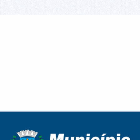
Treinamento orienta produtores e profissionais
Guaíra encerra participação no Campeonato
sobre o combate às formigas cortadeiras
Paranaense de Futsal Sub-11 após campanha
decidida nos detalhes
Beneficiários do Bolsa Família e do BPC devem
Homenagem em comemoração ao Dia dos Pais e