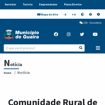
Servidor
Turista
Emprendedor
Plano Diretor
Mapa do Site
- A
+ A
156 - Ouvidoria
N
otícia
Notícia
Home
Comunidade Rural de