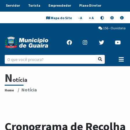
Servidor
Turista
Emprendedor
Plano Diretor
Mapa do Site
- A
+ A
156 - Ouvidoria
N
otícia
Notícia
Home
Cronograma de Recolha