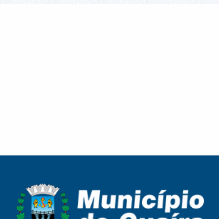
Cronograma de Recolha de Entulho para a
Melhor Idade celebra o Dia dos Pais com
semana de 10 a 13 de agosto
confraternização, cultura e fortalecimento de
vínculos em Guaíra
Melhor Idade celebra o Dia dos Pais com
Campanha Nacional de Multivacinação reforça a
confraternização, cultura e fortalecimento de
importância da atualização da carteira de
vínculos em Guaíra
vacinação em Guaíra