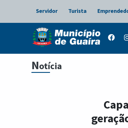
Servidor
Turista
Emprended
N
otícia
Capa
geração