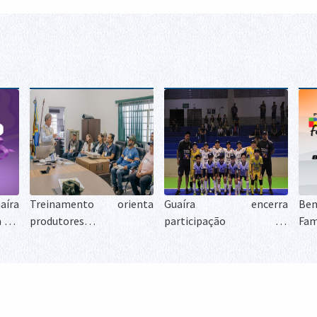
íra
Treinamento orienta
Guaíra encerra
Ben
 Lei
produtores e
participação no
Fam
te o
profissionais sobre o
Campeonato Paranaense
reg
combate às formigas
de Futsal Sub-11 após
bio
cortadeiras
campanha decidida nos
co
detalhes
ben