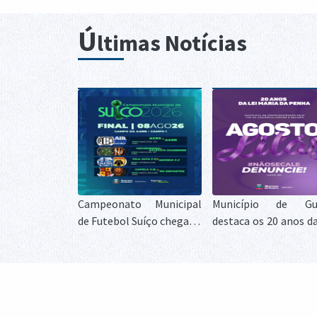
Ú
ltimas Notícias
Campeonato Municipal
Município de Gua
de Futebol Suíço chega às
destaca os 20 anos da
finais e define campeões
Maria da Penha duran
neste sábado em Guaíra
Agosto Lilás