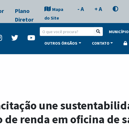
- A
+ A
Mapa
or
Plano
do Site
Diretor
MUNICÍPIO
OUTROS ÓRGÃOS
CONTATO
citação une sustentabilid
 de renda em oficina de 