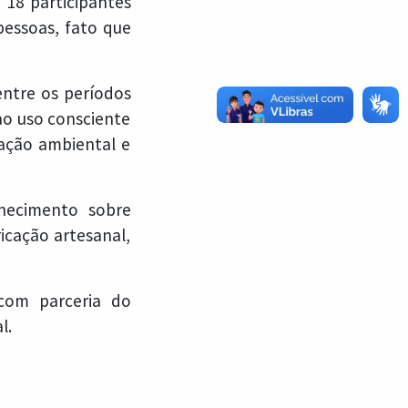
 18 participantes
pessoas, fato que
entre os períodos
ao uso consciente
cação ambiental e
nhecimento sobre
icação artesanal,
 com parceria do
l.