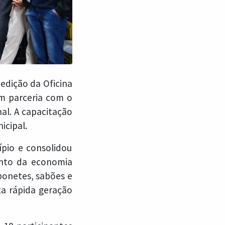
 edição da Oficina
em parceria com o
nal. A capacitação
icipal.
ípio e consolidou
ento da economia
bonetes, sabões e
ta rápida geração