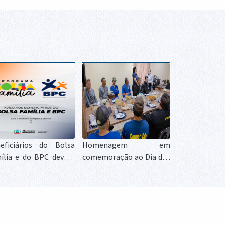
eficiários do Bolsa
Homenagem em
ília e do BPC devem
comemoração ao Dia dos
ularizar identificação
Pais e valoriza servidores
métrica para garantir
e cooperados
ntinuidade dos
efícios