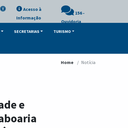
Acesso à
156 -
Informação
Ouvidoria
SECRETARIAS
TURISMO
Home
Notícia
ade e
saboaria