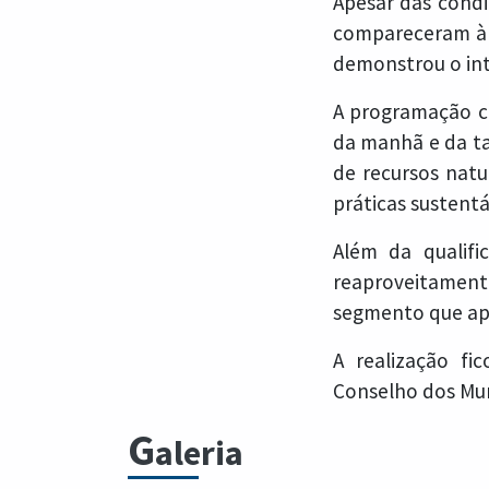
Apesar das condi
compareceram à a
demonstrou o int
A programação co
da manhã e da ta
de recursos natu
práticas sustentá
Além da qualifi
reaproveitamento
segmento que apr
A realização fi
Conselho dos Muni
G
aleria