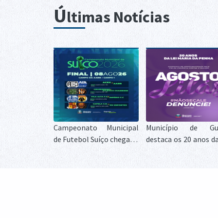
Ú
ltimas Notícias
Campeonato Municipal
Município de Gua
de Futebol Suíço chega às
destaca os 20 anos da
finais e define campeões
Maria da Penha duran
neste sábado em Guaíra
Agosto Lilás