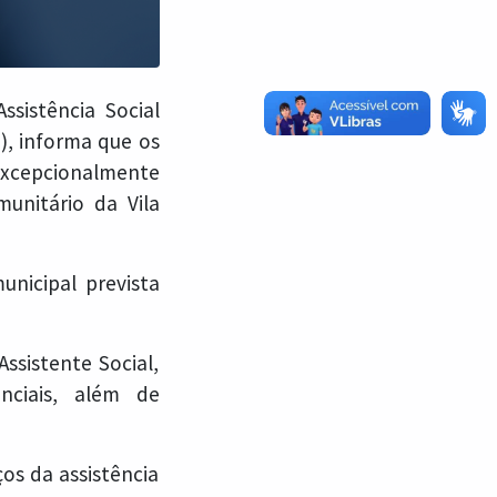
ssistência Social
), informa que os
excepcionalmente
unitário da Vila
nicipal prevista
ssistente Social,
enciais, além de
os da assistência