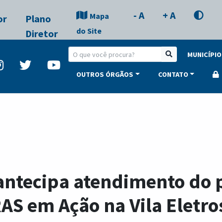
- A
+ A
Mapa
or
Plano
do Site
Diretor
MUNICÍPIO
OUTROS ÓRGÃOS
CONTATO
ntecipa atendimento do 
AS em Ação na Vila Eletro