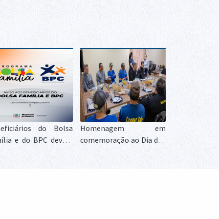
eficiários do Bolsa
Homenagem em
ília e do BPC devem
comemoração ao Dia dos
ularizar identificação
Pais e valoriza servidores
métrica para garantir
e cooperados
ntinuidade dos
efícios