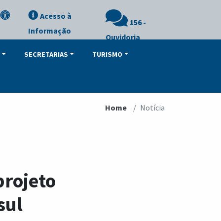
Acesso à
156 -
Informação
Ouvidoria
SECRETARIAS
TURISMO
Home
Notícia
projeto
sul