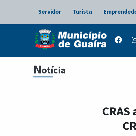
Servidor
Turista
Emprended
N
otícia
CRAS a
CR