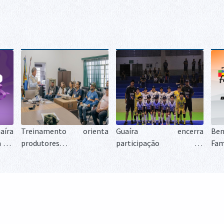
íra
Treinamento orienta
Guaíra encerra
Ben
 Lei
produtores e
participação no
Fam
te o
profissionais sobre o
Campeonato Paranaense
reg
combate às formigas
de Futsal Sub-11 após
bio
cortadeiras
campanha decidida nos
co
detalhes
ben