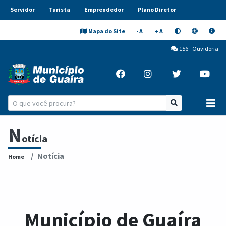
Servidor
Turista
Emprendedor
Plano Diretor
Mapa do Site
- A
+ A
156 - Ouvidoria
N
otícia
Notícia
Home
Município de Guaíra