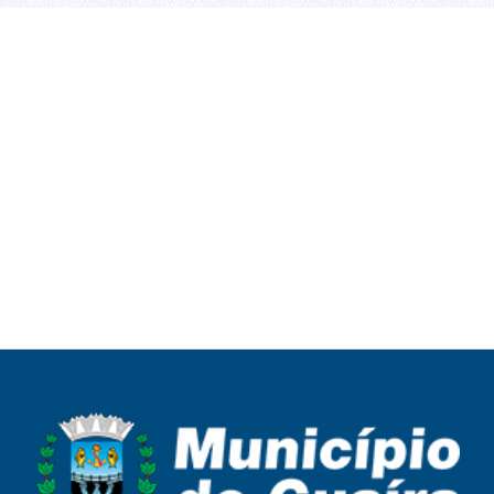
Cronograma de Recolha de Entulho para a
Melhor Idade celebra o Dia dos Pais com
semana de 10 a 13 de agosto
confraternização, cultura e fortalecimento de
vínculos em Guaíra
Melhor Idade celebra o Dia dos Pais com
Campanha Nacional de Multivacinação reforça a
confraternização, cultura e fortalecimento de
importância da atualização da carteira de
vínculos em Guaíra
vacinação em Guaíra