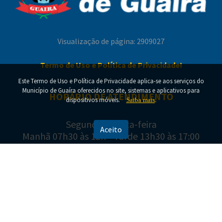
Visualização de página: 2909027
Termo de Uso e Política de Privacidade!
Este Termo de Uso e Política de Privacidade aplica-se aos serviços do
Município de Guaíra oferecidos no site, sistemas e aplicativos para
HORÁRIO DE ATENDIMENTO
Diretoria de Limpeza Pública conclui mais uma
dispositivos móveis.
.
Saiba mais
etapa da recolha de entulhos em Guaíra
Segunda a Sexta-feira
Aceito
Manhã 07h30 às 12h - Tarde 13h30 às 17:00
ENDEREÇO E CONTATO
Av. Cel. Otávio Tosta, 126 - Centro
Guaíra - PR, 85980-125
(44) 3642-9900