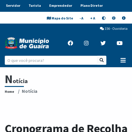
Servidor
Turista
Emprendedor
Plano Diretor
Mapa do Site
- A
+ A
156 - Ouvidoria
N
otícia
Notícia
Home
Cronograma de Recolha