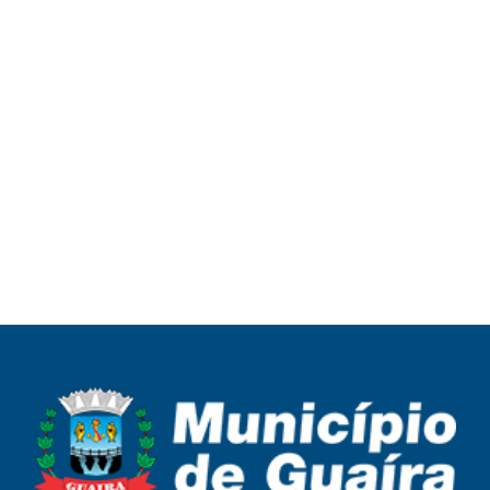
Treinamento orienta produtores e profissionais
Guaíra encerra participação no Campeonato
sobre o combate às formigas cortadeiras
Paranaense de Futsal Sub-11 após campanha
decidida nos detalhes
Beneficiários do Bolsa Família e do BPC devem
Homenagem em comemoração ao Dia dos Pais e
regularizar identificação biométrica para
valoriza servidores e cooperados
garantir continuidade dos benefícios