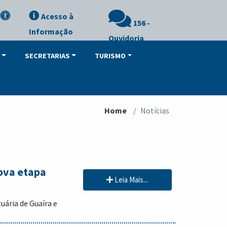
Acesso à
156 -
Informação
Ouvidoria
SECRETARIAS
TURISMO
Home
Notícias
ova etapa
Leia Mais...
uária de Guaíra e