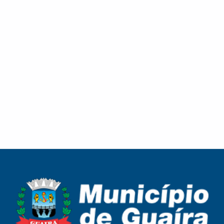
3642–9599.