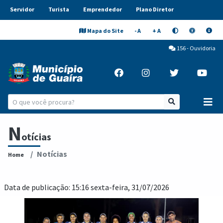
Servidor
Turista
Emprendedor
Plano Diretor
Mapa do Site
- A
+ A
156 - Ouvidoria
N
otícias
Notícias
Home
Data de publicação: 15:16 sexta-feira, 31/07/2026