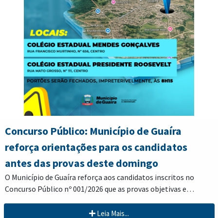
Administrativo Municipal (CAM), localizado na Avenida Tomas
dos trabalhos e contribui para a manutenção da limpeza
Luiz Zeballos, nº 2000, Centro, ou entrar em contato pelo
urbana.
telefone (44) 3642-0001, que também atende via WhatsApp.
Concurso Público: Município de Guaíra
reforça orientações para os candidatos
antes das provas deste domingo
O Município de Guaíra reforça aos candidatos inscritos no
Concurso Público nº 001/2026 que as provas objetivas e
discursivas, para os cargos previstos em edital, serão
Os candidatos farão as provas no Colégio Estadual Mendes
realizadas neste domingo, 2 de agosto. As avaliações
Leia Mais...